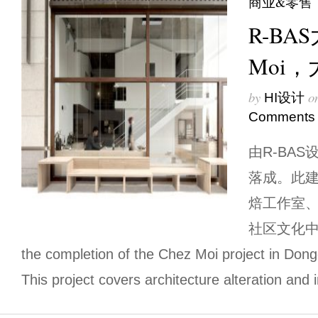
商业&零售
R-BAS
Moi，
by
o
HI设计
Comments
由R-BAS
落成。此
焙工作室
社区文化中心。
the completion of the Chez Moi project in Dong
This project covers architecture alteration and 