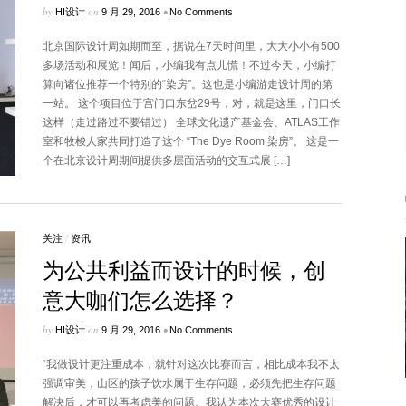
by
on
•
HI设计
9 月 29, 2016
No Comments
北京国际设计周如期而至，据说在7天时间里，大大小小有500
多场活动和展览！闻后，小编我有点儿慌！不过今天，小编打
算向诸位推荐一个特别的“染房”。这也是小编游走设计周的第
一站。 这个项目位于宫门口东岔29号，对，就是这里，门口长
这样（走过路过不要错过） 全球文化遗产基金会、ATLAS工作
室和牧梭人家共同打造了这个 “The Dye Room 染房”。 这是一
个在北京设计周期间提供多层面活动的交互式展 […]
关注
/
资讯
为公共利益而设计的时候，创
意大咖们怎么选择？
by
on
•
HI设计
9 月 29, 2016
No Comments
“我做设计更注重成本，就针对这次比赛而言，相比成本我不太
强调审美，山区的孩子饮水属于生存问题，必须先把生存问题
解决后，才可以再考虑美的问题。我认为本次大赛优秀的设计