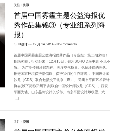
关注
/
资讯
首届中国雾霾主题公益海报优
秀作品集锦③（专业组系列海
报）
by
on
•
HI设计
12 月 14, 2014
No Comments
首届中国雾霾主题公益海报优秀作品（专业组）第二期来啦！
拒绝雾霾，行动起来！12月15日，银河SOHO D座中庭 不见不
散。 为广泛传播环保精神、关注空气质量、弘扬环保的理念、
推进国家环境保护部倡议、保护我们的生存环境， 中国设计师
沙龙（CDS）联合包括交互北京（IB）、 郑州市平面艺术设计
协会(以下简称郑州平协)联合中国设计师沙龙（CDS）、西安
平面为墙、山东品牌设计俱乐部、南京平面设计师联盟、武
[…]
关注
/
资讯