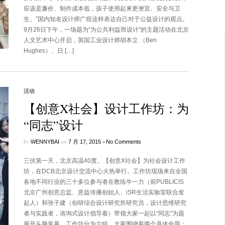
应该是廉价、制作成本低，孩子使用起来更便宜、安全与卫
生。”国内知名设计师广煜这样表达自己对于公益设计的观点。
9月26日下午，一场题为“为公共利益而设计”的主题活动在北京
人文艺术中心开启，英国工业设计师胡本立 （Ben
Hughes）、日 […]
活动
【创意X社会】设计工作坊：为
“同志”设计
by
on
•
WENNYBAI
7 月 17, 2015
No Comments
三伏第一天，北京高温40度。【创意X社会】为社会设计工作
坊，在DCB北京设计交流中心火热举行。工作坊现场来自全国
各地不同行业的三十多位参与者在教练牛一力（前PUBLICIS
北京广州创意总监、意益传播创始人、iSR生活实验室联合发
起人）和张子建（创研综合设计研究所研究员，设计思维研究
者与实践者，谘询式设计倡导着）带领大家一起以“同志”为题
展开头脑风暴，工作坊分为六组，大家围绕着两个具体命题：