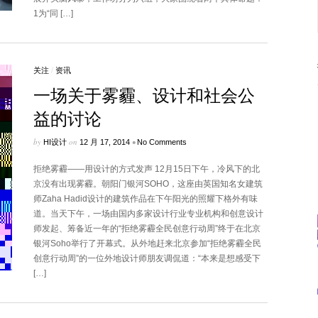
1为“同 […]
关注
/
资讯
一场关于雾霾、设计和社会公
益的讨论
by
on
•
HI设计
12 月 17, 2014
No Comments
拒绝雾霾——用设计的方式发声 12月15日下午，冷风下的北
京没有出现雾霾。朝阳门银河SOHO，这座由英国知名女建筑
师Zaha Hadid设计的建筑作品在下午阳光的照耀下格外有味
道。当天下午，一场由国内多家设计行业专业机构和创意设计
师发起、筹备近一年的“拒绝雾霾全民创意行动周”终于在北京
银河Soho举行了开幕式。从外地赶来北京参加“拒绝雾霾全民
创意行动周”的一位外地设计师朋友调侃道：“本来是想感受下
[…]