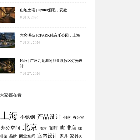
山地土壤 | Upturn酒吧，安徽
8 月 3, 2026
大奕明亮 | CPARK纯音乐公园，上海
7 月 31, 2026
HdA | 广州九龙湖阿那亚度假区灯光设
计
7 月 27, 2026
大家都在看
上海
产品设计
不锈钢
创意
办公室
北京
咖啡店
办公空间
咖啡
咖
南京
室内设计
商业空间
家具
家具&
啡馆
品牌