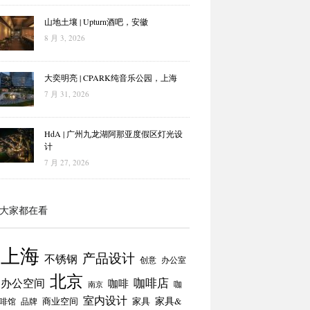
山地土壤 | Upturn酒吧，安徽
8 月 3, 2026
大奕明亮 | CPARK纯音乐公园，上海
7 月 31, 2026
HdA | 广州九龙湖阿那亚度假区灯光设
计
7 月 27, 2026
大家都在看
上海
产品设计
不锈钢
创意
办公室
北京
咖啡店
办公空间
咖啡
咖
南京
室内设计
商业空间
家具
家具&
啡馆
品牌