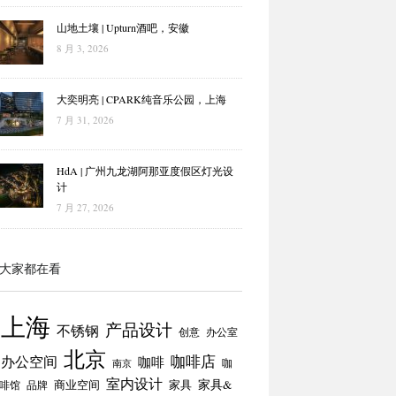
山地土壤 | Upturn酒吧，安徽
8 月 3, 2026
大奕明亮 | CPARK纯音乐公园，上海
7 月 31, 2026
HdA | 广州九龙湖阿那亚度假区灯光设
计
7 月 27, 2026
大家都在看
上海
产品设计
不锈钢
创意
办公室
北京
咖啡店
办公空间
咖啡
咖
南京
室内设计
商业空间
家具
家具&
啡馆
品牌