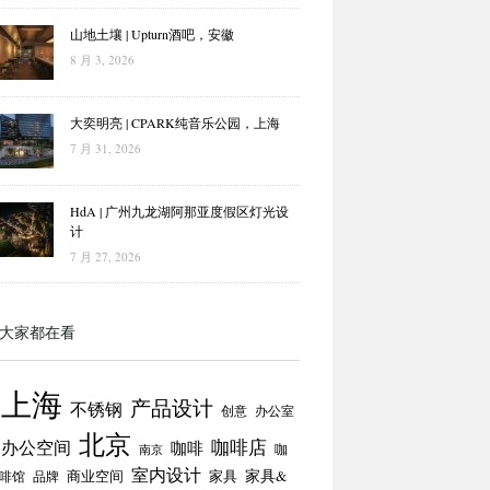
山地土壤 | Upturn酒吧，安徽
8 月 3, 2026
大奕明亮 | CPARK纯音乐公园，上海
7 月 31, 2026
HdA | 广州九龙湖阿那亚度假区灯光设
计
7 月 27, 2026
大家都在看
上海
产品设计
不锈钢
创意
办公室
北京
咖啡店
办公空间
咖啡
咖
南京
室内设计
商业空间
家具
家具&
啡馆
品牌