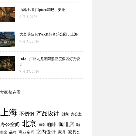
山地土壤 | Upturn酒吧，安徽
8 月 3, 2026
大奕明亮 | CPARK纯音乐公园，上海
7 月 31, 2026
HdA | 广州九龙湖阿那亚度假区灯光设
计
7 月 27, 2026
大家都在看
上海
产品设计
不锈钢
创意
办公室
北京
咖啡店
办公空间
咖啡
咖
南京
室内设计
商业空间
家具
家具&
啡馆
品牌