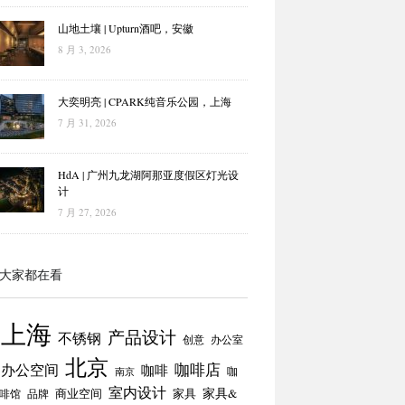
山地土壤 | Upturn酒吧，安徽
8 月 3, 2026
大奕明亮 | CPARK纯音乐公园，上海
7 月 31, 2026
HdA | 广州九龙湖阿那亚度假区灯光设
计
7 月 27, 2026
大家都在看
上海
产品设计
不锈钢
创意
办公室
北京
咖啡店
办公空间
咖啡
咖
南京
室内设计
商业空间
家具
家具&
啡馆
品牌