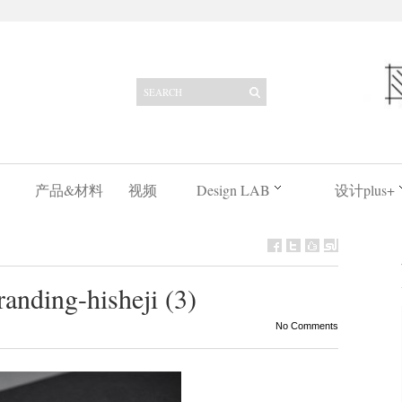
产品&材料
视频
Design LAB
设计plus+
anding-hisheji (3)
No Comments