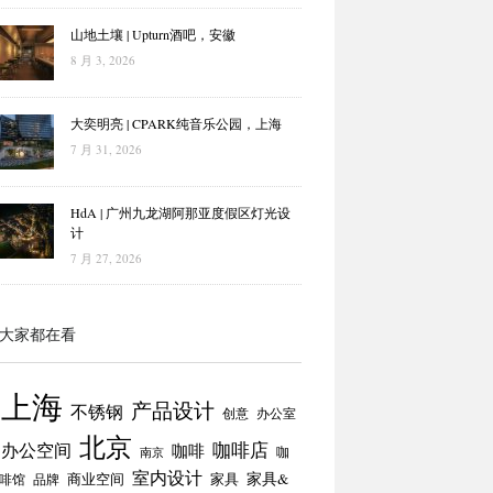
山地土壤 | Upturn酒吧，安徽
8 月 3, 2026
大奕明亮 | CPARK纯音乐公园，上海
7 月 31, 2026
HdA | 广州九龙湖阿那亚度假区灯光设
计
7 月 27, 2026
大家都在看
上海
产品设计
不锈钢
创意
办公室
北京
咖啡店
办公空间
咖啡
咖
南京
室内设计
商业空间
家具
家具&
啡馆
品牌