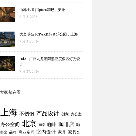
山地土壤 | Upturn酒吧，安徽
8 月 3, 2026
大奕明亮 | CPARK纯音乐公园，上海
7 月 31, 2026
HdA | 广州九龙湖阿那亚度假区灯光设
计
7 月 27, 2026
大家都在看
上海
产品设计
不锈钢
创意
办公室
北京
咖啡店
办公空间
咖啡
咖
南京
室内设计
商业空间
家具
家具&
啡馆
品牌