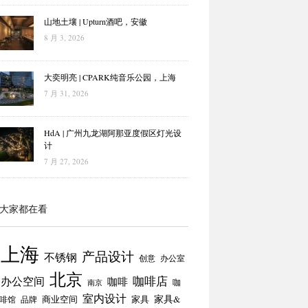
山地土壤 | Upturn酒吧，安徽
8 月 3, 2026
大奕明亮 | CPARK纯音乐公园，上海
7 月 31, 2026
HdA | 广州九龙湖阿那亚度假区灯光设
计
7 月 27, 2026
大家都在看
上海
产品设计
不锈钢
创意
办公室
北京
咖啡店
办公空间
咖啡
咖
南京
室内设计
商业空间
家具
家具&
啡馆
品牌