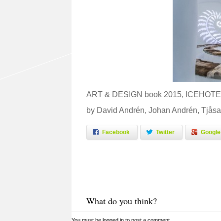
ART & DESIGN book 2015, ICEHOTEL, i
by David Andrén, Johan Andrén, Tjåsa
Facebook
Twitter
Google
What do you think?
You must be
logged in
to post a comment.