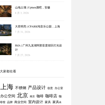
山地土壤 | Upturn酒吧，安徽
8 月 3, 2026
大奕明亮 | CPARK纯音乐公园，上海
7 月 31, 2026
HdA | 广州九龙湖阿那亚度假区灯光设
计
7 月 27, 2026
大家都在看
上海
产品设计
不锈钢
创意
办公室
北京
咖啡店
办公空间
咖啡
咖
南京
室内设计
商业空间
家具
家具&
啡馆
品牌