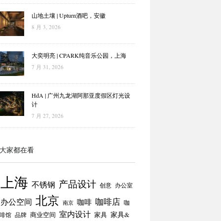
山地土壤 | Upturn酒吧，安徽
8 月 3, 2026
大奕明亮 | CPARK纯音乐公园，上海
7 月 31, 2026
HdA | 广州九龙湖阿那亚度假区灯光设
计
7 月 27, 2026
大家都在看
上海
产品设计
不锈钢
创意
办公室
北京
咖啡店
办公空间
咖啡
咖
南京
室内设计
商业空间
家具
家具&
啡馆
品牌