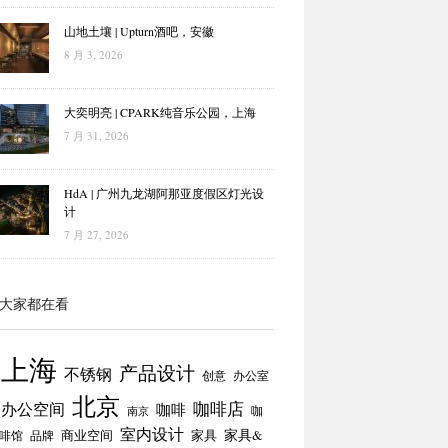
山地土壤 | Upturn酒吧，安徽
8 月 3, 2026
大奕明亮 | CPARK纯音乐公园，上海
7 月 31, 2026
HdA | 广州九龙湖阿那亚度假区灯光设
计
7 月 27, 2026
大家都在看
上海
产品设计
不锈钢
创意
办公室
北京
咖啡店
办公空间
咖啡
咖
南京
室内设计
商业空间
家具
家具&
啡馆
品牌