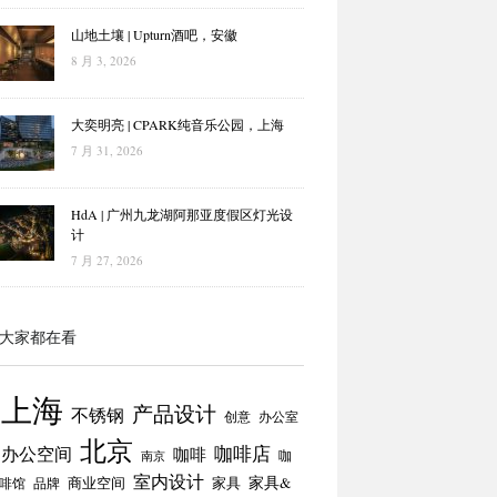
山地土壤 | Upturn酒吧，安徽
8 月 3, 2026
大奕明亮 | CPARK纯音乐公园，上海
7 月 31, 2026
HdA | 广州九龙湖阿那亚度假区灯光设
计
7 月 27, 2026
大家都在看
上海
产品设计
不锈钢
创意
办公室
北京
咖啡店
办公空间
咖啡
咖
南京
室内设计
商业空间
家具
家具&
啡馆
品牌