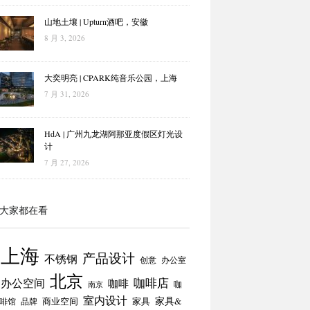
山地土壤 | Upturn酒吧，安徽
8 月 3, 2026
大奕明亮 | CPARK纯音乐公园，上海
7 月 31, 2026
HdA | 广州九龙湖阿那亚度假区灯光设
计
7 月 27, 2026
大家都在看
上海
产品设计
不锈钢
创意
办公室
北京
咖啡店
办公空间
咖啡
咖
南京
室内设计
商业空间
家具
家具&
啡馆
品牌