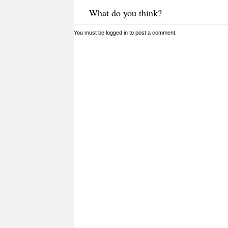
What do you think?
You must be
logged in
to post a comment.