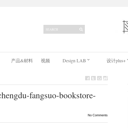
产品&材料
视频
Design LAB
设计plus+
ngdu-fangsuo-bookstore-
No Comments