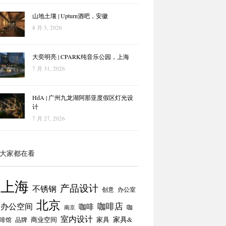
山地土壤 | Upturn酒吧，安徽
8 月 3, 2026
大奕明亮 | CPARK纯音乐公园，上海
7 月 31, 2026
HdA | 广州九龙湖阿那亚度假区灯光设
计
7 月 27, 2026
大家都在看
上海
产品设计
不锈钢
创意
办公室
北京
咖啡店
办公空间
咖啡
咖
南京
室内设计
商业空间
家具
家具&
啡馆
品牌