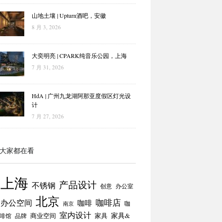
山地土壤 | Upturn酒吧，安徽
8 月 3, 2026
大奕明亮 | CPARK纯音乐公园，上海
7 月 31, 2026
HdA | 广州九龙湖阿那亚度假区灯光设
计
7 月 27, 2026
大家都在看
上海
产品设计
不锈钢
创意
办公室
北京
咖啡店
办公空间
咖啡
咖
南京
室内设计
商业空间
家具
家具&
啡馆
品牌