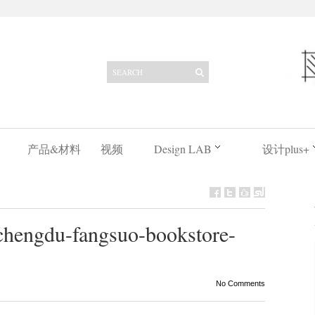
产品&材料
视频
Design LAB
设计plus+
ngdu-fangsuo-bookstore-
No Comments