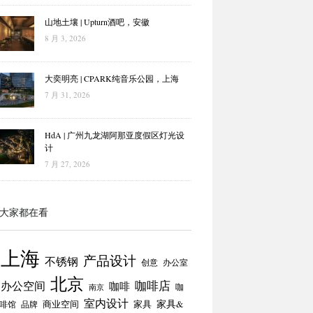
山地土壤 | Upturn酒吧，安徽
8 月 3, 2026
大奕明亮 | CPARK纯音乐公园，上海
7 月 31, 2026
HdA | 广州九龙湖阿那亚度假区灯光设
计
7 月 27, 2026
大家都在看
上海
产品设计
不锈钢
创意
办公室
北京
咖啡店
办公空间
咖啡
咖
南京
室内设计
商业空间
家具
家具&
啡馆
品牌