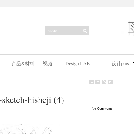
产品&材料
视频
Design LAB
设计plus+
ketch-hisheji (4)
No Comments