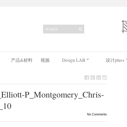
产品&材料
视频
Design LAB
设计plus+
y_Elliott-P_Montgomery_Chris-
_10
No Comments