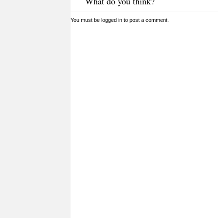
What do you think?
You must be
logged in
to post a comment.