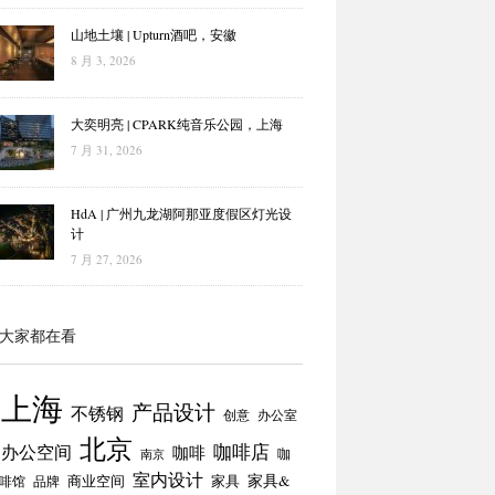
山地土壤 | Upturn酒吧，安徽
8 月 3, 2026
大奕明亮 | CPARK纯音乐公园，上海
7 月 31, 2026
HdA | 广州九龙湖阿那亚度假区灯光设
计
7 月 27, 2026
大家都在看
上海
产品设计
不锈钢
创意
办公室
北京
咖啡店
办公空间
咖啡
咖
南京
室内设计
商业空间
家具
家具&
啡馆
品牌